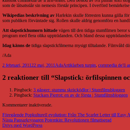
klassisk commedia de’ll arte-teater. Den bestod av två pinnar som slogs
som de låtsatsslår sin nemesis förstår principen. I överförd bemärkelse
Wikipedias beskrivning av
Harlekin skulle förresten kunna gälla fö
som publiken förväntade sig. Rollen skulle aldrig genomföra en handling
Att slapstickhumorn hittade
vägen till den tidiga stumfilmen beror s
program med flera olika uppträdanden. Och bland dessa uppträdanden 
Idag känns de
tidiga slapstickfilmerna mysigt tilltalande. Filmvåld
/Ada
Postat
Författare
Kategorier
Taggar
2 februari, 2011
22 maj, 2011
Ada
Artiklar
ben turpin
,
commedia de'll ar
2 reaktioner till “Slapstick: örfilspinnen o
Pingback:
3 gånger: stumma skräcködlor | Stumfilmsbloggen
Pingback:
Stackars Pierrot: en av de första | Stumfilmsbloggen
Kommentarer inaktiverade.
Inläggsnavigering
Föregående
Föregående
Popkulturell evolution: Från The Scarlet Letter till Easy 
Nästa
inlägg:
Nästa
Pansarkryssaren Potemkin: Revolutionen filmatiserad
inlägg:
Drivs med WordPress