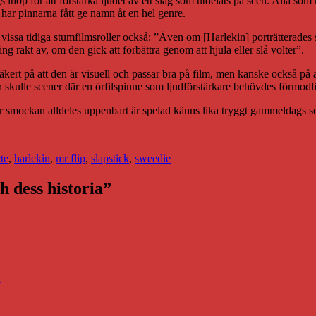
 ihop för att förstärka ljudet av ett slag som utdelats på scen. Alla som
 har pinnarna fått ge namn åt en hel genre.
r vissa tidiga stumfilmsroller också: ”Även om [Harlekin] porträtterade
 rakt av, om den gick att förbättra genom att hjula eller slå volter”.
äkert på att den är visuell och passar bra på film, men kanske också på 
skulle scener där en örfilspinne som ljudförstärkare behövdes förmodl
 där smockan alldeles uppenbart är spelad känns lika tryggt gammeldags 
te
,
harlekin
,
mr flip
,
slapstick
,
sweedie
ch dess historia”
A