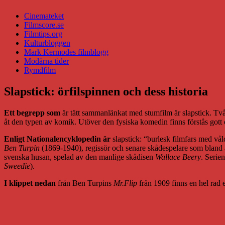
Cinemateket
Filmscore.se
Filmtips.org
Kulturbloggen
Mark Kermodes filmblogg
Modärna tider
Rymdfilm
Slapstick: örfilspinnen och dess historia
Ett begrepp som
är tätt sammanlänkat med stumfilm är slapstick. Två
åt den typen av komik. Utöver den fysiska komedin finns förstås gott 
Enligt Nationalencyklopedin är
slapstick: “burlesk filmfars med v
Ben Turpin
(1869-1940), regissör och senare skådespelare som bland 
svenska husan, spelad av den manlige skådisen
Wallace Beery
. Serie
Sweedie
).
I klippet nedan
från Ben Turpins
Mr.Flip
från 1909 finns en hel rad 