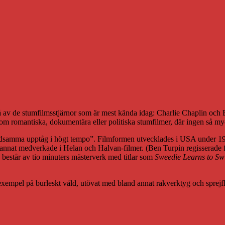
 av de stumfilmsstjärnor som är mest kända idag: Charlie Chaplin och B
om romantiska, dokumentära eller politiska stumfilmer, där ingen så my
åldsamma upptåg i högt tempo”. Filmformen utvecklades i USA under 19
annat medverkade i Helan och Halvan-filmer. (Ben Turpin regisserade 
n består av tio minuters mästerverk med titlar som
Sweedie Learns to S
exempel på burleskt våld, utövat med bland annat rakverktyg och sprej