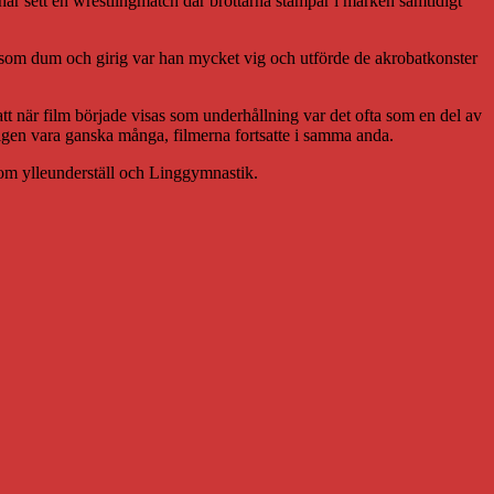
 har sett en wrestlingmatch där brottarna stampar i marken samtidigt
s som dum och girig var han mycket vig och utförde de akrobatkonster
att när film började visas som underhållning var det ofta som en del av
igen vara ganska många, filmerna fortsatte i samma anda.
som ylleunderställ och Linggymnastik.