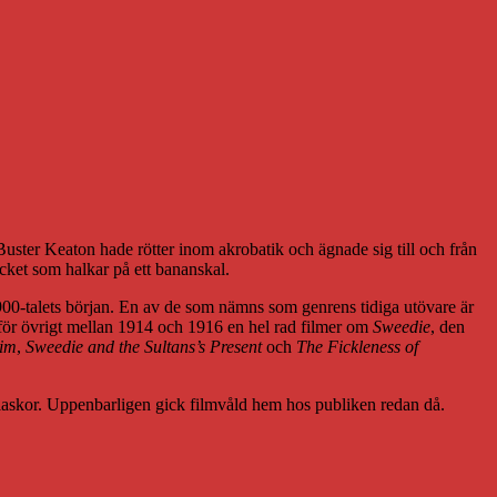
uster Keaton hade rötter inom akrobatik och ägnade sig till och från
cket som halkar på ett bananskal.
00-talets början. En av de som nämns som genrens tidiga utövare är
för övrigt mellan 1914 och 1916 en hel rad filmer om
Sweedie
, den
wim
,
Sweedie and the Sultans’s Present
och
The Fickleness of
flaskor. Uppenbarligen gick filmvåld hem hos publiken redan då.