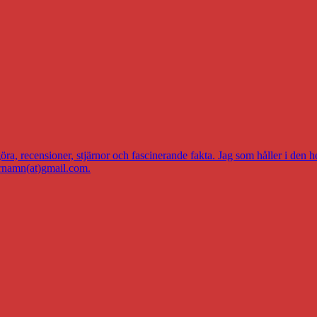
a, recensioner, stjärnor och fascinerande fakta. Jag som håller i den h
ernamn(at)gmail.com.