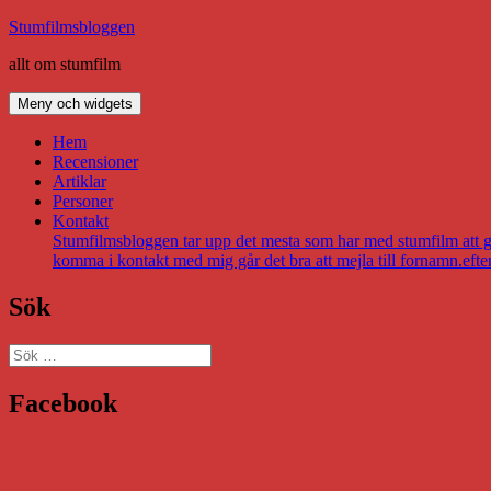
Hoppa
Stumfilmsbloggen
till
allt om stumfilm
innehåll
Meny och widgets
Hem
Recensioner
Artiklar
Personer
Kontakt
Stumfilmsbloggen tar upp det mesta som har med stumfilm att gör
komma i kontakt med mig går det bra att mejla till fornamn.eft
Sök
Sök
efter:
Facebook