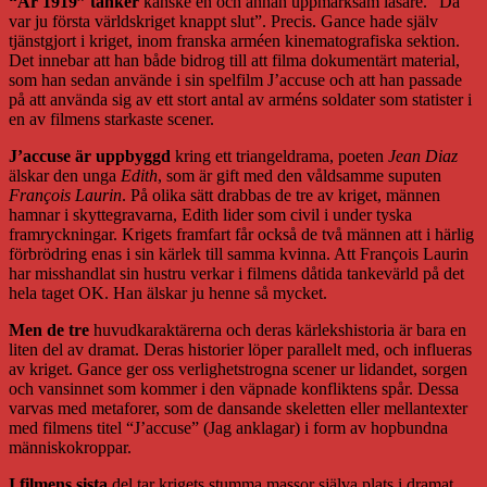
“År 1919” tänker
kanske en och annan uppmärksam läsare. “Då
var ju första världskriget knappt slut”. Precis. Gance hade själv
tjänstgjort i kriget, inom franska arméen kinematografiska sektion.
Det innebar att han både bidrog till att filma dokumentärt material,
som han sedan använde i sin spelfilm J’accuse och att han passade
på att använda sig av ett stort antal av arméns soldater som statister i
en av filmens starkaste scener.
J’accuse är uppbyggd
kring ett triangeldrama, poeten
Jean Diaz
älskar den unga
Edith
, som är gift med den våldsamme suputen
François Laurin
. På olika sätt drabbas de tre av kriget, männen
hamnar i skyttegravarna, Edith lider som civil i under tyska
framryckningar. Krigets framfart får också de två männen att i härlig
förbrödring enas i sin kärlek till samma kvinna. Att François Laurin
har misshandlat sin hustru verkar i filmens dåtida tankevärld på det
hela taget OK. Han älskar ju henne så mycket.
Men de tre
huvudkaraktärerna och deras kärlekshistoria är bara en
liten del av dramat. Deras historier löper parallelt med, och influeras
av kriget. Gance ger oss verlighetstrogna scener ur lidandet, sorgen
och vansinnet som kommer i den väpnade konfliktens spår. Dessa
varvas med metaforer, som de dansande skeletten eller mellantexter
med filmens titel “J’accuse” (Jag anklagar) i form av hopbundna
människokroppar.
I filmens sista
del tar krigets stumma massor själva plats i dramat.