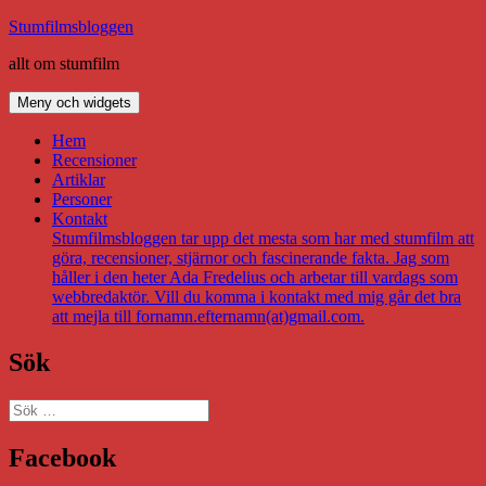
Hoppa
Stumfilmsbloggen
till
allt om stumfilm
innehåll
Meny och widgets
Hem
Recensioner
Artiklar
Personer
Kontakt
Stumfilmsbloggen tar upp det mesta som har med stumfilm att
göra, recensioner, stjärnor och fascinerande fakta. Jag som
håller i den heter Ada Fredelius och arbetar till vardags som
webbredaktör. Vill du komma i kontakt med mig går det bra
att mejla till fornamn.efternamn(at)gmail.com.
Sök
Sök
efter:
Facebook