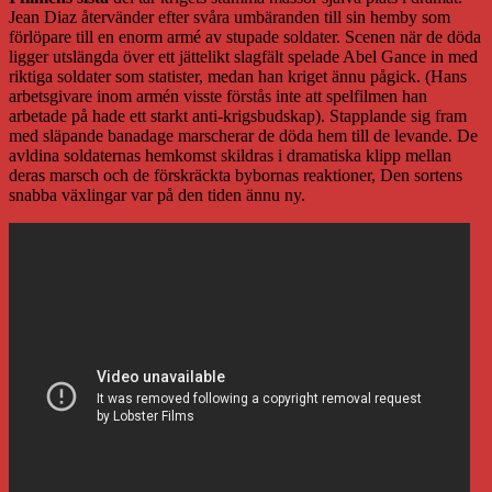
Jean Diaz återvänder efter svåra umbäranden till sin hemby som
förlöpare till en enorm armé av stupade soldater. Scenen när de döda
ligger utslängda över ett jättelikt slagfält spelade Abel Gance in med
riktiga soldater som statister, medan han kriget ännu pågick. (Hans
arbetsgivare inom armén visste förstås inte att spelfilmen han
arbetade på hade ett starkt anti-krigsbudskap). Stapplande sig fram
med släpande banadage marscherar de döda hem till de levande. De
avldina soldaternas hemkomst skildras i dramatiska klipp mellan
deras marsch och de förskräckta bybornas reaktioner, Den sortens
snabba växlingar var på den tiden ännu ny.