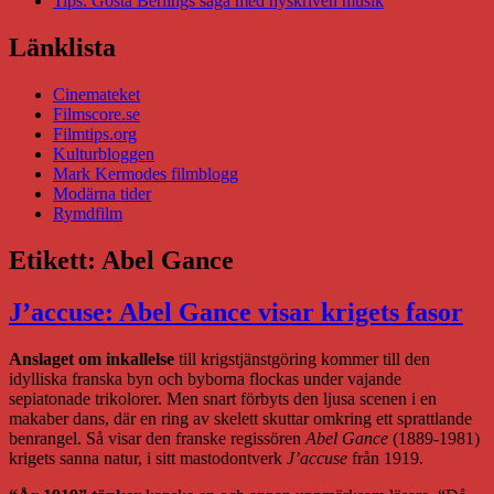
Tips: Gösta Berlings saga med nyskriven musik
Länklista
Cinemateket
Filmscore.se
Filmtips.org
Kulturbloggen
Mark Kermodes filmblogg
Modärna tider
Rymdfilm
Etikett:
Abel Gance
J’accuse: Abel Gance visar krigets fasor
Anslaget om inkallelse
till krigstjänstgöring kommer till den
idylliska franska byn och byborna flockas under vajande
sepiatonade trikolorer. Men snart förbyts den ljusa scenen i en
makaber dans, där en ring av skelett skuttar omkring ett sprattlande
benrangel. Så visar den franske regissören
Abel Gance
(1889-1981)
krigets sanna natur, i sitt mastodontverk
J’accuse
från 1919.