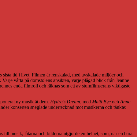
s
sista tid i livet. Filmen är renskalad, med avskalade miljöer och
. Varje vårta på domstolens ansikten, varje plågad blick från Jeanne
ennes enda filmroll och räknas som ett av stumfilmserans viktigaste
mponerat ny musik åt dem.
Hydra’s Dream
, med
Matti Bye
och
Anna
å under konserten sneglade undertecknad mot musikerna och tänkte:
s till musik, låtarna och bilderna utgjorde en helhet, som, när en bara