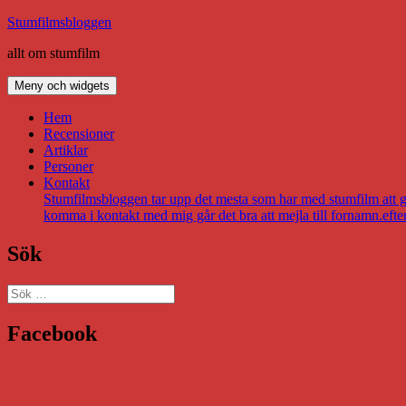
Hoppa
Stumfilmsbloggen
till
allt om stumfilm
innehåll
Meny och widgets
Hem
Recensioner
Artiklar
Personer
Kontakt
Stumfilmsbloggen tar upp det mesta som har med stumfilm att gör
komma i kontakt med mig går det bra att mejla till fornamn.eft
Sök
Sök
efter:
Facebook