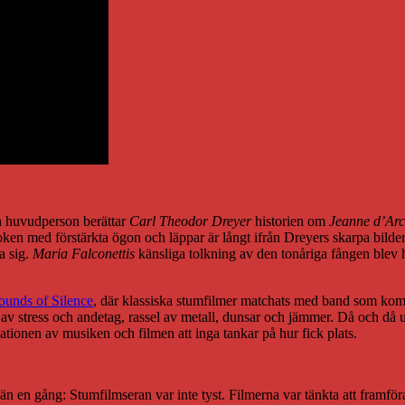
sin huvudperson berättar
Carl Theodor Dreyer
historien om
Jeanne d’Arc
ken med förstärkta ögon och läppar är långt ifrån Dreyers skarpa bilder
a sig.
Maria Falconettis
känsliga tolkning av den tonåriga fången blev h
ounds of Silence
, där klassiska stumfilmer matchats med band som ko
r av stress och andetag, rassel av metall, dunsar och jämmer. Då och d
tionen av musiken och filmen att inga tankar på hur fick plats.
 än en gång: Stumfilmseran var inte tyst. Filmerna var tänkta att framföra