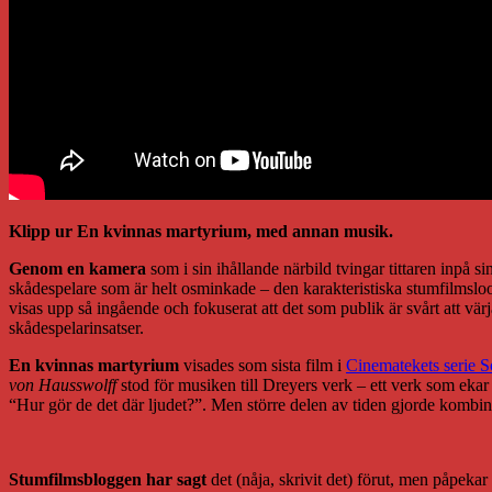
Klipp ur En kvinnas martyrium, med annan musik.
Genom en kamera
som i sin ihållande närbild tvingar tittaren inpå 
skådespelare som är helt osminkade – den karakteristiska stumfilmsloo
visas upp så ingående och fokuserat att det som publik är svårt att värj
skådespelarinsatser.
En kvinnas martyrium
visades som sista film i
Cinematekets serie S
von Hausswolff
stod för musiken till Dreyers verk – ett verk som eka
“Hur gör de det där ljudet?”. Men större delen av tiden gjorde kombina
Stumfilmsbloggen har sagt
det (nåja, skrivit det) förut, men påpekar