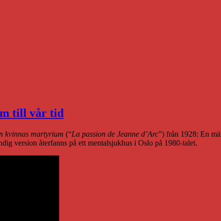
 till vår tid
n kvinnas martyrium
(“
La passion de Jeanne d’Arc
”) från 1928: En mä
tändig version återfanns på ett mentalsjukhus i Oslo på 1980-talet.