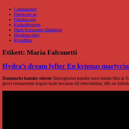
Cinemateket
Filmscore.se
Filmtips.org
Kulturbloggen
Mark Kermodes filmblogg
Modärna tider
Rymdfilm
Etikett:
Maria Falconetti
Hydra’s dream lyfter En kvinnas martyrium
Danmarks kanske störste
filmregissörs kanske mest kända film är E
grovt censurerade kopior hade bevarats till eftervärlden, tills en fulls