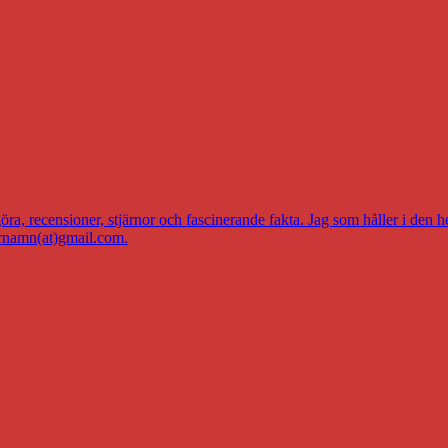
a, recensioner, stjärnor och fascinerande fakta. Jag som håller i den h
ernamn(at)gmail.com.