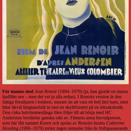
För manus stod
Jean Renoir
(1894–1979) (ja, han gjorde en massa
ljudfilm sen – men det vet ju alla redan). I Renoirs version är den
fattiga försäljaren i tonåren, snarare än att vara ett helt litet barn, men
tittar likväl längtansfullt in mot en skyltfönstret på en leksaksbutik.
Den cirka halvtimmeslånga filen följer till att börja med HC
Andersens berättelse ganska rakt av. Filmens arma huvudperson,
som här fått namnet
Karen
och spelas av Renoirs hustru
Catherine
Hessling
(1900–1979) möter ingen omtanke från de förbipasserande