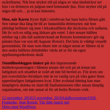
nyårsfirarna. När hon stryker eld på några av sina tändstickor ser
hon i en drömsyn en julgran med brinnande ljus. Hon stryker eld på
några till och… ja ni kan historien.
Men, när Karen
fryser ihjäl i snödrivan har bara halva filmen gått.
Sen väntar lika lång bit till av fantasifulla drömsyner, när hon
plötsligt befinner sig inne i leksaksaffären där dockorna och nallarna
fått liv och en stilig ung älskare gör entré. I den senare hälften
inbillar sig i alla fall undertecknad att Renoirs konstnärsarv gör sig
påmint (han var son till
Auguste Renoir
). Det hela är väldigt visuellt
genomtänkt, får man som tittare inte ut något annat av filmen så är
den andra hälftens drömbilder värda att se för sin egen
uppfinningsrikedoms skull.
Stumfilmsbloggen tänker på
den imponerande
dubbelexponeringen i filmens senare del och på att temat om
fattigdom och utsatthet är svårt att inte bli berörd av. För även om
just svavelsticke-försäljare inte är en vanlig syn på våra gator finns
uppenbarligen fattigdomen kvar. Efter avslutad tittning kan man
lämpligtvis skänka en slant till Stadsmissionen eller annan lämplig
organisation, om inte annat så för att hedra Renoirs verk.
Postat
Författare
Kategorier
Taggar
12 november, 2019
13 november, 2019
Ada
Recensioner
1928
,
Frankrike
,
Jean Renoir
,
The little match girl
Drivs med WordPress