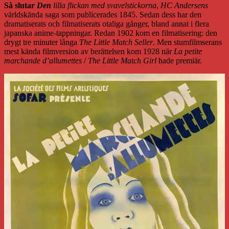
Så slutar
Den
lilla flickan med svavelstickorna
,
HC Andersens
världskända saga som publicerades 1845. Sedan dess har den
dramatiserats och filmatiserats otaliga gånger, bland annat i flera
japanska anime-tappningar. Redan 1902 kom en filmatisering: den
drygt tre minuter långa
The Little Match Seller
. Men stumfilmserans
mest kända filmversion av berättelsen kom 1928 när
La petite
marchande d’allumettes
/
The Little Match Girl
hade premiär.