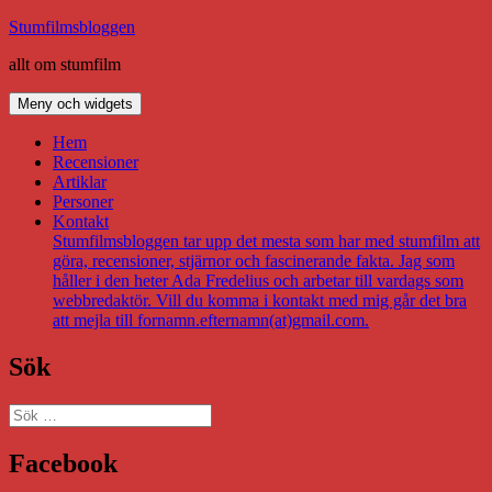
Hoppa
Stumfilmsbloggen
till
allt om stumfilm
innehåll
Meny och widgets
Hem
Recensioner
Artiklar
Personer
Kontakt
Stumfilmsbloggen tar upp det mesta som har med stumfilm att
göra, recensioner, stjärnor och fascinerande fakta. Jag som
håller i den heter Ada Fredelius och arbetar till vardags som
webbredaktör. Vill du komma i kontakt med mig går det bra
att mejla till fornamn.efternamn(at)gmail.com.
Sök
Sök
efter:
Facebook