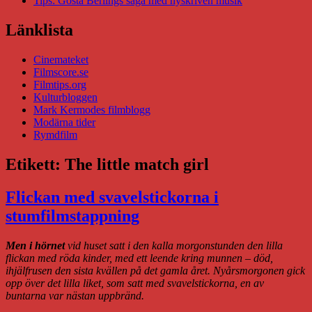
Tips: Gösta Berlings saga med nyskriven musik
Länklista
Cinemateket
Filmscore.se
Filmtips.org
Kulturbloggen
Mark Kermodes filmblogg
Modärna tider
Rymdfilm
Etikett:
The little match girl
Flickan med svavelstickorna i
stumfilmstappning
Men i hörnet
vid huset satt i den kalla morgonstunden den lilla
flickan med röda kinder, med ett leende kring munnen – död,
ihjälfrusen den sista kvällen på det gamla året. Nyårsmorgonen gick
opp över det lilla liket, som satt med svavelstickorna, en av
buntarna var nästan uppbränd.