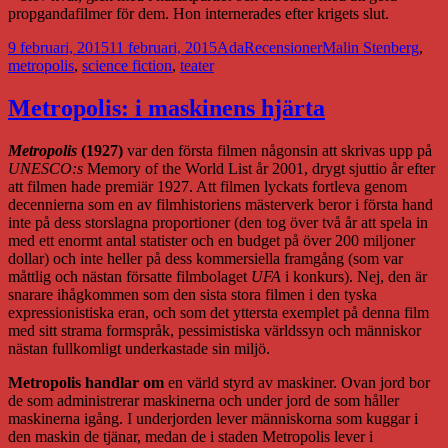
propgandafilmer för dem. Hon internerades efter krigets slut.
Postat
Författare
Kategorier
Taggar
9 februari, 2015
11 februari, 2015
Ada
Recensioner
Malin Stenberg
,
metropolis
,
science fiction
,
teater
Metropolis: i maskinens hjärta
Metropolis
(1927)
var den första filmen någonsin att skrivas upp på
UNESCO:s
Memory of the World List år 2001, drygt sjuttio år efter
att filmen hade premiär 1927. Att filmen lyckats fortleva genom
decennierna som en av filmhistoriens mästerverk beror i första hand
inte på dess storslagna proportioner (den tog över två år att spela in
med ett enormt antal statister och en budget på över 200 miljoner
dollar) och inte heller på dess kommersiella framgång (som var
måttlig och nästan försatte filmbolaget
UFA
i konkurs). Nej, den är
snarare ihågkommen som den sista stora filmen i den tyska
expressionistiska eran, och som det yttersta exemplet på denna film
med sitt strama formspråk, pessimistiska världssyn och människor
nästan fullkomligt underkastade sin miljö.
Metropolis handlar om
en värld styrd av maskiner. Ovan jord bor
de som administrerar maskinerna och under jord de som håller
maskinerna igång. I underjorden lever människorna som kuggar i
den maskin de tjänar, medan de i staden Metropolis lever i