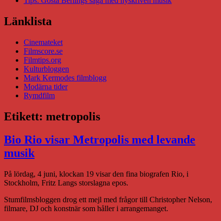
Tips: Gösta Berlings saga med nyskriven musik
Länklista
Cinemateket
Filmscore.se
Filmtips.org
Kulturbloggen
Mark Kermodes filmblogg
Modärna tider
Rymdfilm
Etikett:
metropolis
Bio Rio visar Metropolis med levande
musik
På lördag, 4 juni, klockan 19 visar den fina biografen Rio, i
Stockholm, Fritz Langs storslagna epos.
Stumfilmsbloggen drog ett mejl med frågor till Christopher Nelson,
filmare, DJ och konstnär som håller i arrangemanget.