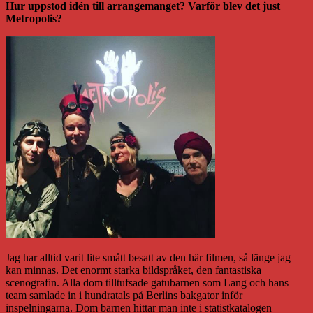
Hur uppstod idén till arrangemanget? Varför blev det just
Metropolis?
Jag har alltid varit lite smått besatt av den här filmen, så länge jag
kan minnas. Det enormt starka bildspråket, den fantastiska
scenografin. Alla dom tilltufsade gatubarnen som Lang och hans
team samlade in i hundratals på Berlins bakgator inför
inspelningarna. Dom barnen hittar man inte i statistkatalogen