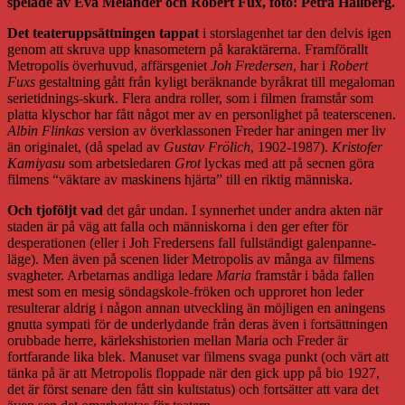
spelade av Eva Melander och Robert Fux, foto: Petra Hallberg.
Det teateruppsättningen tappat
i storslagenhet tar den delvis igen
genom att skruva upp knasometern på karaktärerna. Framförallt
Metropolis överhuvud, affärsgeniet
Joh Fredersen
, har i
Robert
Fuxs
gestaltning gått från kyligt beräknande byråkrat till megaloman
serietidnings-skurk. Flera andra roller, som i filmen framstår som
platta klyschor har fått något mer av en personlighet på teaterscenen.
Albin Flinkas
version av överklassonen Freder har aningen mer liv
än originalet, (då spelad av
Gustav Frölich
, 1902-1987).
Kristofer
Kamiyasu
som arbetsledaren
Grot
lyckas med att på secnen göra
filmens “väktare av maskinens hjärta” till en riktig människa.
Och tjoföljt vad
det går undan. I synnerhet under andra akten när
staden är på väg att falla och människorna i den ger efter för
desperationen (eller i Joh Fredersens fall fullständigt galenpanne-
läge). Men även på scenen lider Metropolis av många av filmens
svagheter. Arbetarnas andliga ledare
Maria
framstår i båda fallen
mest som en mesig söndagskole-fröken och upproret hon leder
resulterar aldrig i någon annan utveckling än möjligen en aningens
gnutta sympati för de underlydande från deras även i fortsättningen
orubbade herre, kärlekshistorien mellan Maria och Freder är
fortfarande lika blek. Manuset var filmens svaga punkt (och värt att
tänka på är att Metropolis floppade när den gick upp på bio 1927,
det är först senare den fått sin kultstatus) och fortsätter att vara det