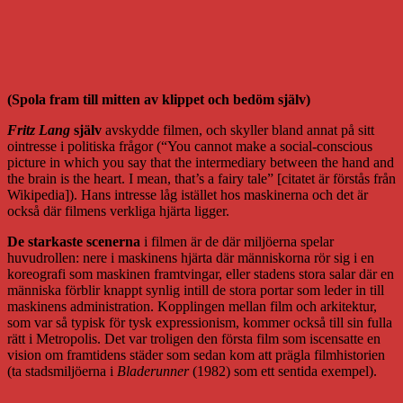
(Spola fram till mitten av klippet och bedöm själv)
Fritz Lang
själv
avskydde filmen, och skyller bland annat på sitt
ointresse i politiska frågor (“You cannot make a social-conscious
picture in which you say that the intermediary between the hand and
the brain is the heart. I mean, that’s a fairy tale” [citatet är förstås från
Wikipedia]). Hans intresse låg istället hos maskinerna och det är
också där filmens verkliga hjärta ligger.
De starkaste scenerna
i filmen är de där miljöerna spelar
huvudrollen: nere i maskinens hjärta där människorna rör sig i en
koreografi som maskinen framtvingar, eller stadens stora salar där en
människa förblir knappt synlig intill de stora portar som leder in till
maskinens administration. Kopplingen mellan film och arkitektur,
som var så typisk för tysk expressionism, kommer också till sin fulla
rätt i Metropolis. Det var troligen den första film som iscensatte en
vision om framtidens städer som sedan kom att prägla filmhistorien
(ta stadsmiljöerna i
Bladerunner
(1982) som ett sentida exempel).