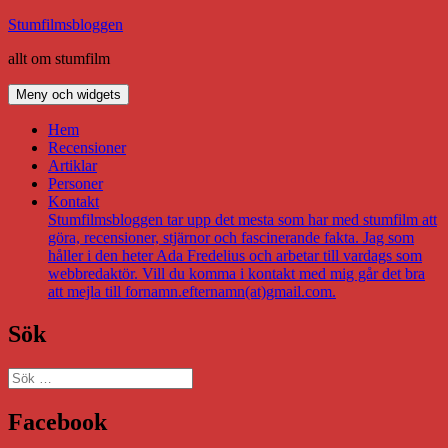
Hoppa
Stumfilmsbloggen
till
allt om stumfilm
innehåll
Meny och widgets
Hem
Recensioner
Artiklar
Personer
Kontakt
Stumfilmsbloggen tar upp det mesta som har med stumfilm att
göra, recensioner, stjärnor och fascinerande fakta. Jag som
håller i den heter Ada Fredelius och arbetar till vardags som
webbredaktör. Vill du komma i kontakt med mig går det bra
att mejla till fornamn.efternamn(at)gmail.com.
Sök
Sök
efter:
Facebook