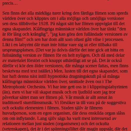
precis…
Sen finns det alla märkliga turer kring den färdiga filmen som spreds
världen över och klipptes om i alla möjliga och omöjliga versioner
sen dess tillblivelse 1928. På något sätt har filmen uppviglat till det
egna skapandet. Klåfingriga människor världen över har tänkt ”den
är för lång och krånglig”, ”jag kan göra den fulländade versionen av
denna film!” och sen har dom allt som oftast gått vilse i processen.
Likt i en labyrint där man inte hittar vare sig ut eller tillbaka till
ursprungsplatsen. (Det var ju delvis därför det inte gick att hitta en
fullständig version av filmen för en helt nyligen. Och då med delar
av materialet förstört och knappt uthärdligt att se på. Det är också
därför vi kör den äldre versionen, där många scener fattas, men finns
beskrivna med text istället.) Men, lusten till det egna skapandet, som
har haft denna näst intill hypnotiska dragningskraft på så många
klåfingriga människor världen över, smittade även oss i The
Metrophonic Orchestra. Vi har inte gett oss in i klippningslabyrinten
(än), men vi har väl skapat musik och en ljudbild som jag tror
påverkar sättet man ser filmen på. Vår musik är allt annat än
traditionell stumfilmsmusik. Vi försöker ta till vara på de suggestiva
och ockulta elementen i filmen. Staden själv är filmens
huvudperson, som en egen organism, där dess enskilda organ slåss
om om inflytande. Lang själv sägs ha varit mest intresserad av
relationen mellan just staden (organismen) och det ockulta
(vetenskapen), det är i det spänningsfältet där magin uppstår, där det