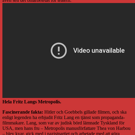
även sen det omarbetetas för teatern.
Hela Fritz Langs Metropolis.
Fascinerande fakta:
Hitler och Goebbels gillade filmen, och ska
enligt legenden ha erbjudit Fritz Lang en tjänst som propaganda-
filmmakare. Lang, som var av judisk börd lämnade Tyskland för
USA, men hans fru – Metropolis manusförfattare Thea von Harbou
– blev kvar, gick med i nazistpartiet och arbetade med att göra