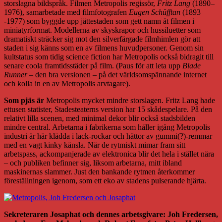
storslagna bildspråk. Filmen Metropolis regissör,
Fritz Lang
(1890–
1976), samarbetade med filmfotografen
Eugen Schüfftan
(1893
-1977) som byggde upp jättestaden som gett namn åt filmen i
miniatyrformat. Modellerna av skyskrapor och hussiluetter som
dramatiskt sträcker sig mot den silverfärgade filmhimlen gör att
staden i sig känns som en av filmens huvudpersoner. Genom sin
kultstatus som tidig science fiction har Metropolis också bidragit till
senare coola framtidsstäder på film. (Paus för att leta upp
Blade
Runner
– den bra versionen – på det världsomspännande internet
och kolla in en av Metropolis arvtagare).
Som pjäs är
Metropolis mycket mindre storslagen. Fritz Lang hade
ettusen statister, Stadesteaterns version har 15 skådespelare. På den
relativt lilla scenen, med minimal dekor blir också stadsbilden
mindre central. Arbetarna i fabrikerna som håller igång Metropolis
industri är här klädda i lack-rockar och hättor av gummi(?)-remmar
med en vagt kinky känsla. När de rytmiskt mimar fram sitt
arbetspass, ackompanjerade av elektronica blir det hela i stället nära
– och publiken befinner sig, liksom arbetarna, mitt ibland
maskinernas slammer. Just den bankande rytmen återkommer
föreställningen igenom, som ett eko av stadens pulserande hjärta.
Sekreteraren Josaphat och dennes arbetsgivare: Joh Fredersen,