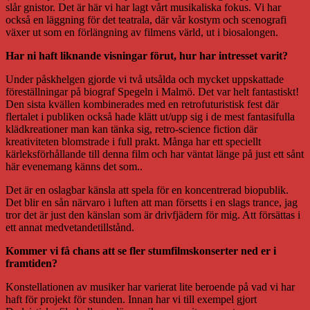
slår gnistor. Det är här vi har lagt vårt musikaliska fokus. Vi har
också en läggning för det teatrala, där vår kostym och scenografi
växer ut som en förlängning av filmens värld, ut i biosalongen.
Har ni haft liknande visningar förut, hur har intresset varit?
Under påskhelgen gjorde vi två utsålda och mycket uppskattade
föreställningar på biograf Spegeln i Malmö. Det var helt fantastiskt!
Den sista kvällen kombinerades med en retrofuturistisk fest där
flertalet i publiken också hade klätt ut/upp sig i de mest fantasifulla
klädkreationer man kan tänka sig, retro-science fiction där
kreativiteten blomstrade i full prakt. Många har ett speciellt
kärleksförhållande till denna film och har väntat länge på just ett sånt
här evenemang känns det som..
Det är en oslagbar känsla att spela för en koncentrerad biopublik.
Det blir en sån närvaro i luften att man försetts i en slags trance, jag
tror det är just den känslan som är drivfjädern för mig. Att försättas i
ett annat medvetandetillstånd.
Kommer vi få chans att se fler stumfilmskonserter ned er i
framtiden?
Konstellationen av musiker har varierat lite beroende på vad vi har
haft för projekt för stunden. Innan har vi till exempel gjort