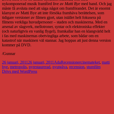
nykomponerad musik framförd live av
Matti Bye
med band. Och jag
måste få avsluta med att säga något om framförandet. Det är enormt
klarsynt av Matti Bye att inte försöka framhäva berättelsen, som
tidigare versioner av filmen gjort, utan istället helt fokusera på
filmens verkliga huvudpersoner – staden och maskinerna. Med en
arsenal av slagverk, mellotroner, syntar och elektroniska effekter
(och naturligtvis en vanlig flygel), framkallar han en klangvärld helt
i fas med maskinernas obetvingliga arbete, som bådar om en
katastrof när maskinen väl stannar. Jag hoppas att just denna version
kommer på DVD.
/Gunnar
Postat
Författare
Kategorier
Taggar
26 januari, 2011
26 januari, 2011
Ada
Recensioner
cinemateket
,
matti
bye
,
metropolis
,
nyrestaurerad
,
nyutgåva
,
recension
,
stumfilm
Drivs med WordPress