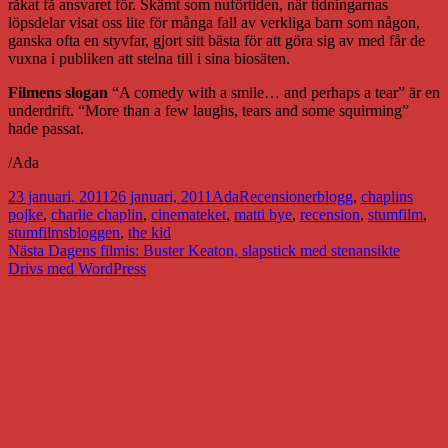
råkat få ansvaret för. Skämt som nuförtiden, när tidningarnas
löpsdelar visat oss lite för många fall av verkliga barn som någon,
ganska ofta en styvfar, gjort sitt bästa för att göra sig av med får de
vuxna i publiken att stelna till i sina biosäten.
Filmens slogan
“A comedy with a smile… and perhaps a tear” är en
underdrift. “More than a few laughs, tears and some squirming”
hade passat.
/Ada
Postat
Författare
Kategorier
Taggar
23 januari, 2011
26 januari, 2011
Ada
Recensioner
blogg
,
chaplins
pojke
,
charlie chaplin
,
cinemateket
,
matti bye
,
recension
,
stumfilm
,
stumfilmsbloggen
,
the kid
Inläggsnavigering
Nästa
Nästa
Dagens filmis: Buster Keaton, slapstick med stenansikte
inlägg:
Drivs med WordPress