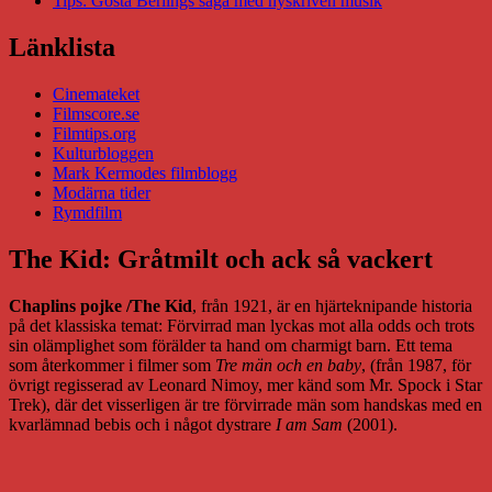
Tips: Gösta Berlings saga med nyskriven musik
Länklista
Cinemateket
Filmscore.se
Filmtips.org
Kulturbloggen
Mark Kermodes filmblogg
Modärna tider
Rymdfilm
The Kid: Gråtmilt och ack så vackert
Chaplins pojke /The Kid
, från 1921, är en hjärteknipande historia
på det klassiska temat: Förvirrad man lyckas mot alla odds och trots
sin olämplighet som förälder ta hand om charmigt barn. Ett tema
som återkommer i filmer som
Tre män och en baby
, (från 1987, för
övrigt regisserad av Leonard Nimoy, mer känd som Mr. Spock i Star
Trek), där det visserligen är tre förvirrade män som handskas med en
kvarlämnad bebis och i något dystrare
I am Sam
(2001).