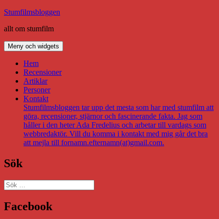
Hoppa
Stumfilmsbloggen
till
allt om stumfilm
innehåll
Meny och widgets
Hem
Recensioner
Artiklar
Personer
Kontakt
Stumfilmsbloggen tar upp det mesta som har med stumfilm att
göra, recensioner, stjärnor och fascinerande fakta. Jag som
håller i den heter Ada Fredelius och arbetar till vardags som
webbredaktör. Vill du komma i kontakt med mig går det bra
att mejla till fornamn.efternamn(at)gmail.com.
Sök
Sök
efter:
Facebook