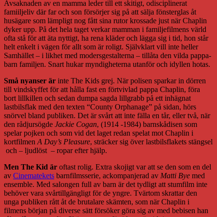
Avsaknaden av en mamma leder till ett skitigt, odisciplinerat
famiiljeliv där far och son försörjer sig på att sälja fönsterglas åt
husägare som lämpligt nog fått sina rutor krossade just när Chaplin
dyker upp. På det hela taget verkar mamman i familjefilmens värld
ofta stå för att äta nyttigt, ha rena kläder och lägga sig i tid, hon står
helt enkelt i vägen för allt som är roligt. Självklart vill inte heller
Samhället – i likhet med modersgestalterna – tillåta den vilda pappa-
barn familjen. Snart hukar myndigheterna utanför och idyllen hotas.
Små nyanser är
inte The Kids grej. När polisen sparkar in dörren
till vindskyffet för att hålla fast en förtvivlad pappa Chaplin, föra
bort lillkillen och sedan dumpa sagda lillgrabb på ett inhägnat
lastbilsflak med den texten “County Orphanage” på sidan, hörs
snörvel bland publiken. Det är svårt att inte fälla en tår, eller två, när
den rådjursögde
Jackie Cogan
, (1914 -1984) barnskådisen som
spelar pojken och som vid det laget redan spelat mot Chaplin i
kortfilmen
A Day’s Pleasure
, sträcker sig över lastbilsflakets stängsel
och – ljudlöst – ropar efter hjälp.
Men The Kid är
oftast rolig. Extra skojigt var att se den som en del
av
Cinematekets
barnfilmsserie, ackompanjerad av
Matti Bye
med
ensemble. Med salongen full av barn är det tydligt att stumfilm inte
behöver vara svårtillgängligt för de yngre. Tvärtom skrattar den
unga publiken rått åt de brutalare skämten, som när Chaplin i
filmens början på diverse sätt försöker göra sig av med bebisen han