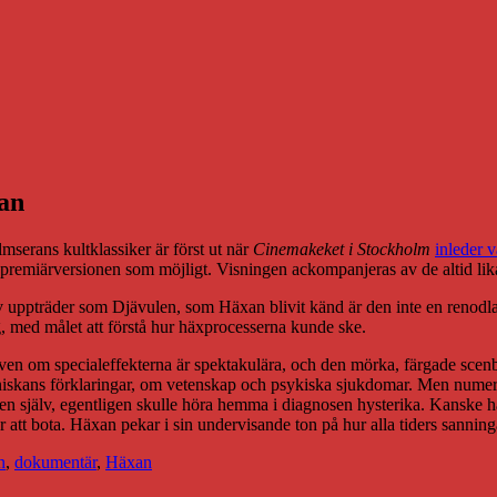
an
mserans kultklassiker är först ut när
Cinemakeket i Stockholm
inleder 
ik premiärversionen som möjligt. Visningen ackompanjeras av de altid li
lv uppträder som Djävulen, som Häxan blivit känd är den inte en renodlad
g, med målet att förstå hur häxprocesserna kunde ske.
en om specialeffekterna är spektakulära, och den mörka, färgade scenbil
iskans förklaringar, om vetenskap och psykiska sjukdomar. Men numera ä
en själv, egentligen skulle höra hemma i diagnosen hysterika. Kanske h
att bota. Häxan pekar i sin undervisande ton på hur alla tiders sanninga
n
,
dokumentär
,
Häxan