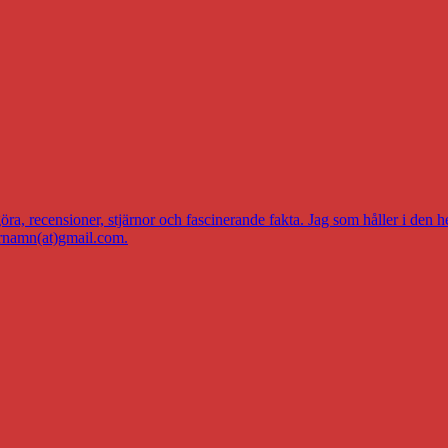
a, recensioner, stjärnor och fascinerande fakta. Jag som håller i den h
ernamn(at)gmail.com.