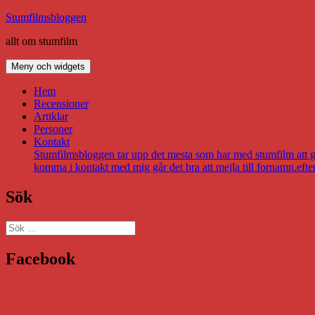
Hoppa
Stumfilmsbloggen
till
allt om stumfilm
innehåll
Meny och widgets
Hem
Recensioner
Artiklar
Personer
Kontakt
Stumfilmsbloggen tar upp det mesta som har med stumfilm att gör
komma i kontakt med mig går det bra att mejla till fornamn.eft
Sök
Sök
efter:
Facebook