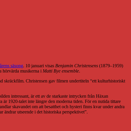
vårens säsong
. 10 januari visas
Benjamin Christensens
(1879–1959)
ka hörvärda musikerna i
Matti Bye ensemble
.
 skräckfilm. Christensen gav filmen undertiteln “ett kulturhistoriskt
den intressant, är ett av de starkaste intrycken från Häxan
r 1920-talet inte längre den moderna tiden. För en nutida tittare
andlar skavandet om att besatthet och hysteri finns kvar under andra
r ändrar utseende i det historiska perspektivet”.