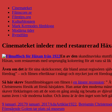
Cinemateket
Filmscore.se
Filmtips.org
Kulturbloggen
Mark Kermodes filmblogg
Modärna tider
Rymdfilm
Cinemateket inleder med restaurerad Häx
En av den
skandinaviska stumfil
Häxan, som restaurerats med ursprunglig kolorering för att vara så l
Även om det
är för sina skräckscener, där bland annat regissören sjä
föredrag
” – och filmen efterliknar i mångt och mycket just ett föredra
Så här skrev
Stumfilmsbloggen om filmen i
en längre recension
: ”
Äv
Christensens försök att förstå häxjakten. Han antar den moderna männ
skaver förklaringen om att de som en gång ansåg sig besatta av djävul
namn även i vår moderna kultur. Och ännu är är den inget som helt går 
Postat
Författare
Kategorier
Taggar
9 januari, 2017
9 januari, 2017
Ada
Artiklar
1922
,
Benjamin Christense
Inläggsnavigering
Föregående
Föregående
Golem tar plats på museum