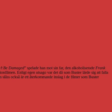
n’t Be Damaged
” spelade han mot sin far, den alkoholiserade
Frank
onfilmen. Enligt egen utsago var det då som Buster lärde sig att falla
som slåss också är ett återkommande inslag i de filmer som Buster