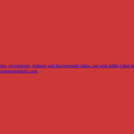
a, recensioner, stjärnor och fascinerande fakta. Jag som håller i den h
ernamn(at)gmail.com.