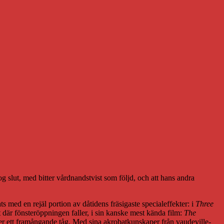
og slut, med bitter vårdnandstvist som följd, och att hans andra
med en rejäl portion av dåtidens fräsigaste specialeffekter: i
Three
st där fönsteröppningen faller, i sin kanske mest kända film:
The
 över ett framångande tåg. Med sina akrobatkunskaper från vaudeville-