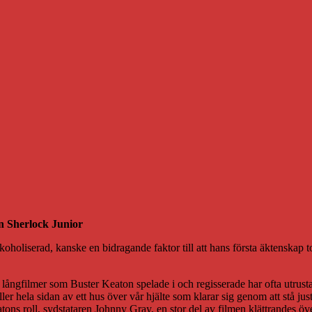
n Sherlock Junior
koholiserad, kanske en bidragande faktor till att hans första äktenskap t
gfilmer som Buster Keaton spelade i och regisserade har ofta utrustats 
ler hela sidan av ett hus över vår hjälte som klarar sig genom att stå ju
Keatons roll, sydstataren Johnny Gray, en stor del av filmen klättrandes