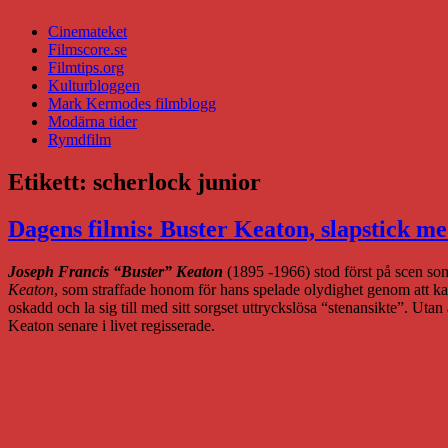
Cinemateket
Filmscore.se
Filmtips.org
Kulturbloggen
Mark Kermodes filmblogg
Modärna tider
Rymdfilm
Etikett:
scherlock junior
Dagens filmis: Buster Keaton, slapstick me
Joseph Francis “Buster” Keaton
(1895 -1966) stod först på scen so
Keaton
, som straffade honom för hans spelade olydighet genom att kast
oskadd och la sig till med sitt sorgset uttryckslösa “stenansikte”. Uta
Keaton senare i livet regisserade.