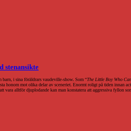
d stenansikte
m barn, i sina föräldrars vaudeville-show. Som “
The Little Boy Who Ca
a honom mot olika delar av sceneriet. Enormt roligt på tiden innan acti
n att vara alltför djuplodande kan man konstatera att aggressiva fyllon 