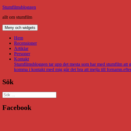
Hoppa
Stumfilmsbloggen
till
allt om stumfilm
innehåll
Meny och widgets
Hem
Recensioner
Artiklar
Personer
Kontakt
Stumfilmsbloggen tar upp det mesta som har med stumfilm att gör
komma i kontakt med mig går det bra att mejla till fornamn.eft
Sök
Sök
efter:
Facebook