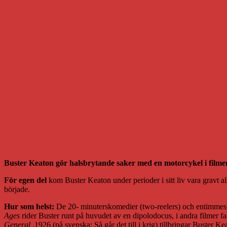
Buster Keaton gör halsbrytande saker med en motorcykel i filme
För egen del
kom Buster Keaton under perioder i sitt liv vara gravt al
började.
Hur som helst:
De 20- minuterskomedier (two-reelers) och entimmes lån
Ages
rider Buster runt på huvudet av en dipolodocus, i andra filmer fal
General
,1926 (på svenska: Så går det till i krig) tillbringar Buster 