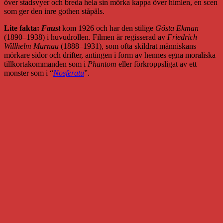
över stadsvyer och breda hela sin mörka kappa över himlen, en scen
som ger den inre gothen ståpäls.
Lite fakta:
Faust
kom 1926 och har den stilige
Gösta Ekman
(1890–1938) i huvudrollen. Filmen är regisserad av
Friedrich
Willhelm Murnau
(1888–1931), som ofta skildrat människans
mörkare sidor och drifter, antingen i form av hennes egna moraliska
tillkortakommanden som i
Phantom
eller förkroppsligat av ett
monster som i “
Nosferatu
”.