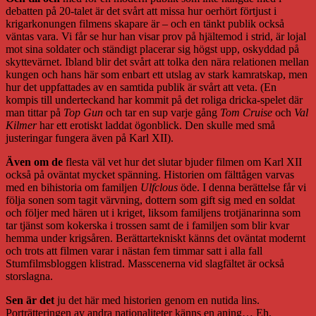
debatten på 20-talet är det svårt att missa hur oerhört förtjust i
krigarkonungen filmens skapare är – och en tänkt publik också
väntas vara. Vi får se hur han visar prov på hjältemod i strid, är lojal
mot sina soldater och ständigt placerar sig högst upp, oskyddad på
skyttevärnet. Ibland blir det svårt att tolka den nära relationen mellan
kungen och hans här som enbart ett utslag av stark kamratskap, men
hur det uppfattades av en samtida publik är svårt att veta. (En
kompis till underteckand har kommit på det roliga dricka-spelet där
man tittar på
Top Gun
och tar en sup varje gång
Tom Cruise
och
Val
Kilmer
har ett erotiskt laddat ögonblick. Den skulle med små
justeringar fungera även på Karl XII).
Även om de
flesta väl vet hur det slutar bjuder filmen om Karl XII
också på oväntat mycket spänning. Historien om fälttågen varvas
med en bihistoria om familjen
Ulfclous
öde. I denna berättelse får vi
följa sonen som tagit värvning, dottern som gift sig med en soldat
och följer med hären ut i kriget, liksom familjens trotjänarinna som
tar tjänst som kokerska i trossen samt de i familjen som blir kvar
hemma under krigsåren. Berättartekniskt känns det oväntat modernt
och trots att filmen varar i nästan fem timmar satt i alla fall
Stumfilmsbloggen klistrad. Masscenerna vid slagfältet är också
storslagna.
Sen är det
ju det här med historien genom en nutida lins.
Porträtteringen av andra nationaliteter känns en aning… Eh,