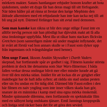
mörkrets makter. Satans hantlangare erbjuder honom krafter att bota
sjukdomen, under ett dygn får han deras magi till sitt förfogande.
När tiden håller på att rinna ut frestar den lurige Mephisto den
åldrade alkemisten med ett erbjudande han inte kan tacka nej till: att
bli ung på nytt. Därmed förlänger han sitt avtal med demonen.
Som man kanske
kan räkna ut blir den unge stilige Fasut inte en
alltför trevlig person när han plöstligt har djävulsk makt att få alla
sina önskningar uppfyllda. Mest illa ut råkar hans stackars flickvän
Gretchen
(som sannerligen måste stå under magiskt inflytande, det
är svårt att förstå vad hon annars skulle se i Faust som dyker upp
från ingenstans och tvångshånglar med henne).
Men unge Faust
, liksom
Anakin Skywalker
i
Darth Vaders
skepnad, har fortfarande spår av godhet i sig. Filmens kanske största
problem är dock lite detsamma som
Star Wars
-filmernas: I båda
fallen verkar dessa ondingar blivit mer eller mindre lurade att gå
över till den mörka sidan. Istället för att lockas dit av girighet eller
maktbegär har de haft ädla syften: att rädda sin stad undan pesten
eller sin fru undan en för tidig död. Därmed blir Faust-rollen i den
här filmen en naiv yngling som inte inser vilken skada han gör,
snarare än en människa i kamp med sina egna mörka önskemål.
Mindre spännande dilemma, men fortfarande en spektakulär film
med en sällsynt lurig ondskans tjänare. Emil Jannings kroppspråk
och listiga smil räcker bara det för att göra den sevärd.