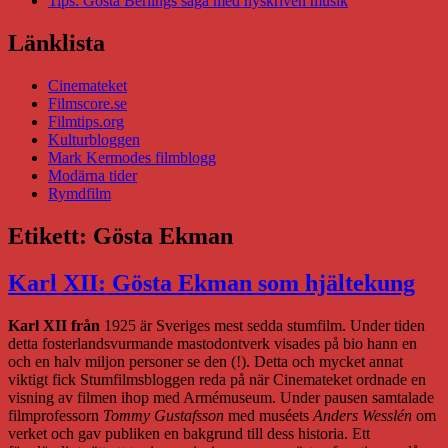
Tips: Gösta Berlings saga med nyskriven musik
Länklista
Cinemateket
Filmscore.se
Filmtips.org
Kulturbloggen
Mark Kermodes filmblogg
Modärna tider
Rymdfilm
Etikett:
Gösta Ekman
Karl XII: Gösta Ekman som hjältekung
Karl XII från
1925 är Sveriges mest sedda stumfilm. Under tiden
detta fosterlandsvurmande mastodontverk visades på bio hann en
och en halv miljon personer se den (!). Detta och mycket annat
viktigt fick Stumfilmsbloggen reda på när Cinemateket ordnade en
visning av filmen ihop med Armémuseum. Under pausen samtalade
filmprofessorn
Tommy Gustafsson
med muséets
Anders Wesslén
om
verket och gav publiken en bakgrund till dess historia. Ett