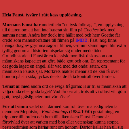
Hela Faust, tyvärr i rätt kass upplösning.
Murnaus Faust har
undertiteln “en tysk folksaga”, en upplysning
till tittaren om att han inte baserat sin film på
Goethes
bok med
samma namn. Andra har dock inte hållit med och herr Goethe får
credd som manusförfattare till filmen på
IMDB
. Fast, nog finns
många drag av grymma sagor i filmen, Grimm-stämningen blir extra
tydlig genom att historien utspelar sig under medeltiden.
Grundhistorien i Faust är en klassisk moralisk diskussion om
människans kapacitet att göra både gott och ont. En representant för
det goda laget: en ängel, slår vad med det onda: satan, om
människan Fausts själ. Mörkrets makter menar att de kan få över
honom på sin sida, lyckas de ska de få ta kontroll över Jorden.
Temat är med
andra ord de eviga frågorna: Hur fri är människan att
välja onda eller goda laget? Vad får oss att, trots att vi oftast vill göra
gott, begå gräsligheter mot vår nästa?
För att vinna
vadet och därmed kontroll över mänskligheten tar
demonen Mephisto, i
Emil Jannings
(1884-1950) gestaltning, en
tripp ner till jorden och hem till alkemisten Faust. Denne är
förtvivlad över att varken med bön eller vetenskap kunna stoppa
pestepedimien som härjar runt om honom. Därför kallar han till sig