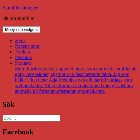
Hoppa
Stumfilmsbloggen
till
allt om stumfilm
innehåll
Meny och widgets
Hem
Recensioner
Artiklar
Personer
Kontakt
Stumfilmsbloggen tar upp det mesta som har med stumfilm att
göra, recensioner, stjärnor och fascinerande fakta. Jag som
håller i den heter Ada Fredelius och arbetar till vardags som
webbredaktör. Vill du komma i kontakt med mig går det bra
att mejla till fornamn.efternamn(at)gmail.com.
Sök
Sök
efter:
Facebook