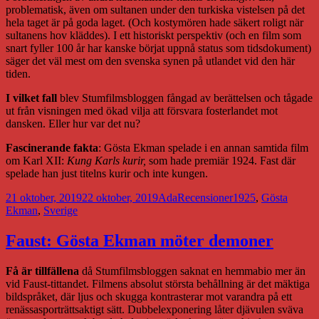
problematisk, även om sultanen under den turkiska vistelsen på det
hela taget är på goda laget. (Och kostymören hade säkert roligt när
sultanens hov kläddes). I ett historiskt perspektiv (och en film som
snart fyller 100 år har kanske börjat uppnå status som tidsdokument)
säger det väl mest om den svenska synen på utlandet vid den här
tiden.
I vilket fall
blev Stumfilmsbloggen fångad av berättelsen och tågade
ut från visningen med ökad vilja att försvara fosterlandet mot
dansken. Eller hur var det nu?
Fascinerande fakta
: Gösta Ekman spelade i en annan samtida film
om Karl XII:
Kung Karls kurir,
som hade premiär 1924. Fast där
spelade han just titelns kurir och inte kungen.
Postat
Författare
Kategorier
Taggar
21 oktober, 2019
22 oktober, 2019
Ada
Recensioner
1925
,
Gösta
Ekman
,
Sverige
Faust: Gösta Ekman möter demoner
Få är tillfällena
då Stumfilmsbloggen saknat en hemmabio mer än
vid Faust-tittandet. Filmens absolut största behållning är det mäktiga
bildspråket, där ljus och skugga kontrasterar mot varandra på ett
renässasporträttsaktigt sätt. Dubbelexponering låter djävulen sväva