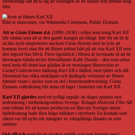
föredömligt sätt att ta sig an visningen av en nästan fem timmar lång
film.
Bild ur slutscenen, via Wikimedia Commons, Public Domain.
Att se
Gösta Ekman
d.ä
.
(1890–1938) i rollen som kung Karl XII
blir nästan som att se den gamle kungen på riktigt. Inte för att de är
så lika (och näsprotesen stackars Gösta försetts med är svår att
komma över) utan för att filmen jobbar hårt på att visa Karl XII som
den legend han blivit. Flera ögonblick i filmen är iscensatta så att de
återskapar kända tavlor föreställande Kalle Dussin – den som orkar
med ända till slutet kan glädjas åt en storslagen filmversion av
Gustaf Cederströms
målning
Karl XII:s likfärd
, med tjäder och allt.
Dessutom har olika omklippta och ljudlagda versioner av filmen
faktiskt visats i skolor som en del i historieundervisning: Gösta
Ekmans rolltolkning blir ännu ett lager i historien om Karl XII.
Karl XII gjordes
med ett tydligt uppsåt: att skapa opinion mot
nedrustning i mellankrigsstidens Sverige. Bolaget
Historisk Film AB
som bildats för att kunna producera en film om Sveriges meste
hjältekonung hade flera höga militärer i styrelsen: En kontakt som
säkert var till nytta när mängder av värnpliktiga lånades in som
statister.
Och till och
med för en modern publik som inte hängde med i